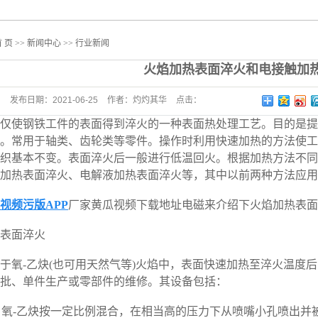
 页
>>
新闻中心
>>
行业新闻
火焰加热表面淬火和电接触加
发布日期：
2021-06-25
作者：
灼灼其华
点击：
使钢铁工件的表面得到淬火的一种表面热处理工艺。目的是提
。常用于轴类、齿轮类等零件。操作时利用快速加热的方法使工
织基本不变。表面淬火后一般进行低温回火。根据加热方法不同
加热表面淬火、电解液加热表面淬火等，其中以前两种方法应用
视频污版APP
厂家黄瓜视频下载地址电磁来介绍下火焰加热表面
表面淬火
-乙炔(也可用天然气等)火焰中，表面快速加热至淬火温度后喷
批、单件生产或零部件的维修。其设备包括：
氧-乙炔按一定比例混合，在相当高的压力下从喷嘴小孔喷出并