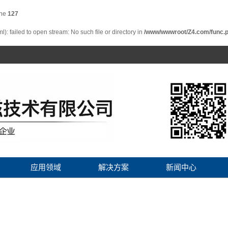
ine
127
: failed to open stream: No such file or directory in
/www/wwwroot/Z4.com/func.
应用领域
解决方案
新闻中心