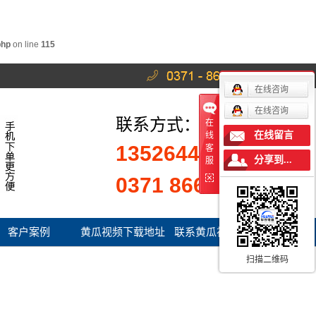
php
on line
115
在线咨询
在线咨询
联系方式：
在
在线留言
线
13526441222
客
分享到...
服
0371 86623203
客户案例
黄瓜视频下载地址
联系黄瓜视频官网
服务
入口
扫描二维码